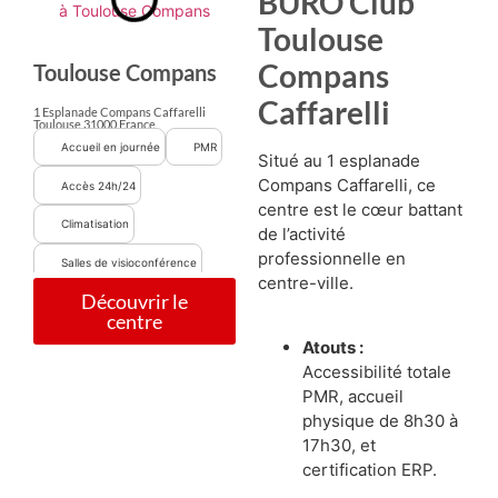
BURO Club
Toulouse
Compans
Toulouse Compans
Caffarelli
1 Esplanade Compans Caffarelli
Toulouse 31000 France
Accueil en journée
PMR
Situé au 1 esplanade
Compans Caffarelli, ce
Accès 24h/24
centre est le cœur battant
Climatisation
de l’activité
professionnelle en
Salles de visioconférence
centre-ville
.
Découvrir le
Parking
centre
Atouts :
Accessibilité totale
PMR, accueil
physique de 8h30 à
17h30, et
certification ERP.