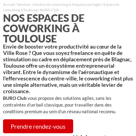
Accueil
/
Services : Solution de coworking & d’espaces partagés
/
Espace de
coworking à Toulouse | BURO Club
NOS ESPACES DE
COWORKING À
TOULOUSE
Envie de booster votre productivité au cœur de la
Ville Rose ? Que vous soyez freelance en quête de
stimulation ou cadre en déplacement près de Blagnac,
Toulouse offre un écosystème entrepreneurial
vibrant. Entre le dynamisme de l'aéronautique et
l'effervescence du centre-ville, le coworking n'est plus
une simple alternative, mais un véritable levier de
croissance.
BURO Club
vous propose des solutions agiles, sans les
contraintes d’un bail classique, pour travailler dans des
conditions premium au sein d’un réseau national reconnu
.
Prendre rendez-vous