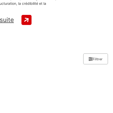
turation, la crédibilité et la
 suite
Filtrer
lle de réunion
Services