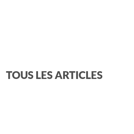
TOUS LES ARTICLES
CATÉGORIE :
Actualité BURO Club
Actualites
RECHERCHER :