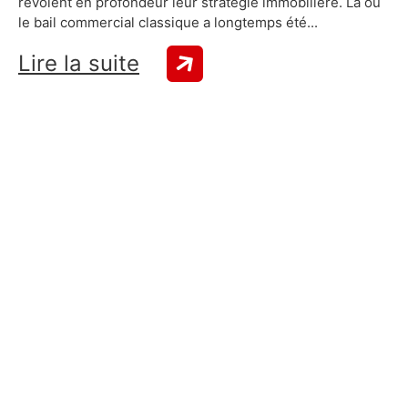
revoient en profondeur leur stratégie immobilière. Là où
le bail commercial classique a longtemps été...
Lire la suite