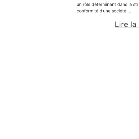
un rôle déterminant dans la struc
conformité d’une société....
Lire la
Bureau
Coworking
Domiciliation d'entreprise
Sa