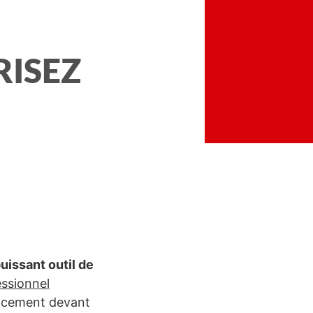
RISEZ
uissant outil de
essionnel
cacement devant