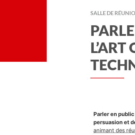
SALLE DE RÉUNI
PARLE
L’ART
TECHN
Parler en public
persuasion et d
animant des réu