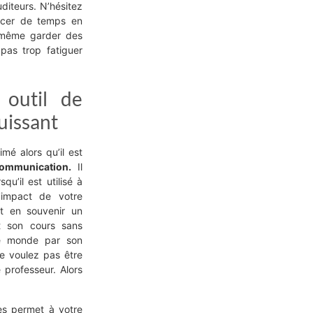
diteurs. N’hésitez
acer de temps en
 même garder des
pas trop fatiguer
 outil de
uissant
mé alors qu’il est
communication.
Il
squ’il est utilisé à
’impact de votre
t en souvenir un
ut son cours sans
 le monde par son
e voulez pas être
professeur. Alors
es permet à votre