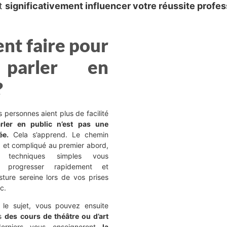
ut
significativement influencer votre réussite profes
t faire pour
 parler en
?
 personnes aient plus de facilité
rler en public n’est pas une
ée.
Cela s’apprend. Le chemin
 et compliqué au premier abord,
s techniques simples vous
e progresser rapidement et
sture sereine lors de vos prises
c.
 le sujet, vous pouvez ensuite
rs
des cours de théâtre ou d’art
rniers vous enseigneront
la