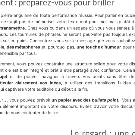
ent : préparez-vous pour briller
a pierre angulaire de toute performance réussie. Pour parler en publ
l ne s’agit pas de mémoriser votre texte mot pour mot mais plutôt 
transmettre.
Chez vous ou dans un espace où vous vous sentez à l’
ours. Les tournures de phrases ne seront peut-être pas toujours 
s sur ce point. Concentrez-vous sur le message que vous souhaitez f
ple, des métaphores
et, pourquoi pas,
une touche d’humour
pour r
hensible par tous.
èrement, vous pouvez construire une structure solide pour votre di
nt clé est bien intégré et prêt à être partagé avec confiance. Cela
ujet
et de pouvoir naviguer à travers vos points sans être dép
ticuler clairement vos idées,
à utiliser des transitions fluides 
i captivera votre auditoire du début à la fin.
our J, vous pouvez prévoir
un papier avec des
bullets point
.
Vous av
 élément important de votre discours. Evitez d’avoir votre discour
e de vous contenter de le lire.
Le regard : une 