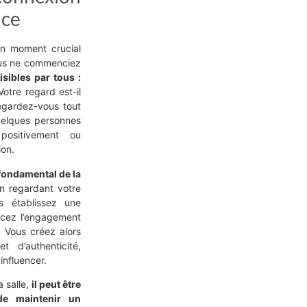
nce
n moment crucial
ous ne commenciez
sibles par tous :
otre regard est-il
Regardez-vous tout
uelques personnes
positivement ou
on.
fondamental de la
n regardant votre
s établissez une
rcez l’engagement
 Vous créez alors
 d’authenticité,
influencer.
a salle,
il peut être
e maintenir un