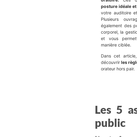
posture idéale et
votre auditoire e
Plusieurs ouvr
également des po
corporel, la gest
et vous permet
manière ciblée.
Dans cet articl
découvrir
les règ
orateur hors pair.
Les 5 a
public