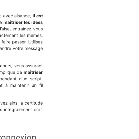
ic avec aisance,
il est
de
maîtriser les idées
aise, entraînez-vous
exactement les mêmes,
aire passer. Utilisez
endre votre message
scours, vous assurant
 implique de
maîtriser
endant d’un script.
et à maintenir un fil
ez ainsi la certitude
s intégralement écrit
connexion