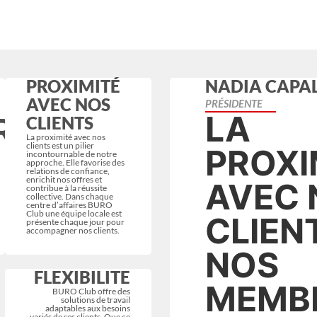
PROXIMITÉ
NADIA CAPA
AVEC NOS
PRÉSIDENTE
LA
RS
CLIENTS
La proximité avec nos
clients est un pilier
PROXI
incontournable de notre
approche. Elle favorise des
relations de confiance,
enrichit nos offres et
AVEC 
contribue à la réussite
collective. Dans chaque
centre d’affaires BURO
Club une équipe locale est
CLIEN
présente chaque jour pour
accompagner nos clients.
NOS
FLEXIBILITE
MEMB
BURO Club offre des
solutions de travail
adaptables aux besoins
variés de ses clients. Que ce