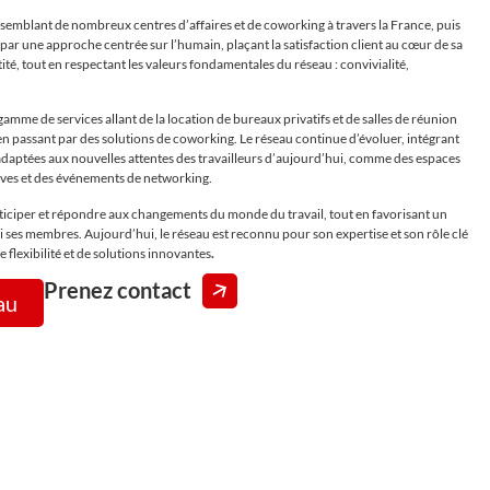
semblant de nombreux centres d’affaires et de coworking à travers la France, puis
 par une approche centrée sur l’humain, plaçant la satisfaction client au cœur de sa
ité, tout en respectant les valeurs fondamentales du réseau : convivialité,
mme de services allant de la location de bureaux privatifs et de salles de réunion
 en passant par des solutions de coworking. Le réseau continue d’évoluer, intégrant
adaptées aux nouvelles attentes des travailleurs d’aujourd’hui, comme des espaces
tives et des événements de networking.
ticiper et répondre aux changements du monde du travail, tout en favorisant un
ses membres. Aujourd’hui, le réseau est reconnu pour son expertise et son rôle clé
 flexibilité et de solutions innovantes
.
Prenez contact
au