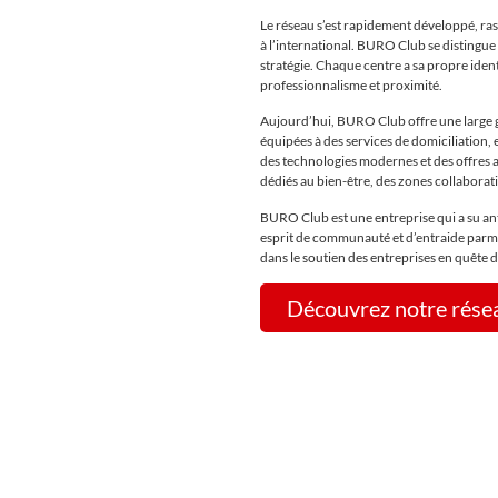
Le réseau s’est rapidement développé, ras
à l’international. BURO Club se distingue
stratégie. Chaque centre a sa propre ident
professionnalisme et proximité.
Aujourd’hui, BURO Club offre une large ga
équipées à des services de domiciliation,
des technologies modernes et des offres 
dédiés au bien-être, des zones collabora
BURO Club est une entreprise qui a su an
esprit de communauté et d’entraide parmi 
dans le soutien des entreprises en quête de
Découvrez notre rése