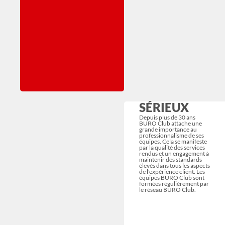
SÉRIEUX
Depuis plus de 30 ans
BURO Club attache une
grande importance au
professionnalisme de ses
équipes. Cela se manifeste
par la qualité des services
rendus et un engagement à
maintenir des standards
élevés dans tous les aspects
de l'expérience client. Les
équipes BURO Club sont
formées régulièrement par
le réseau BURO Club.