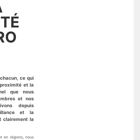
A
ITÉ
RO
 chacun, ce qui
 proximité et la
nnel que nous
mbres et nos
tivons depuis
illance et la
t clairement la
t en régions, nous