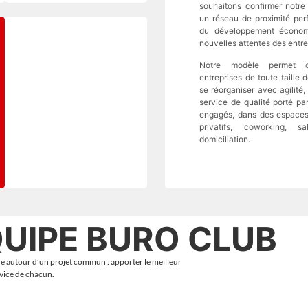
souhaitons confirmer notre 
un réseau de proximité per
du développement économ
nouvelles attentes des entre
Notre modèle permet 
entreprises de toute taille 
se réorganiser avec agilité,
service de qualité porté pa
engagés, dans des espaces
privatifs, coworking, s
domiciliation.
UIPE BURO CLUB
re autour d’un projet commun : apporter le meilleur
rvice de chacun.