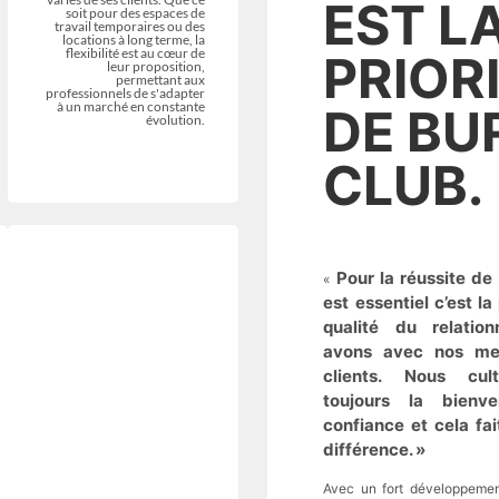
EST L
soit pour des espaces de
travail temporaires ou des
locations à long terme, la
flexibilité est au cœur de
PRIOR
leur proposition,
permettant aux
professionnels de s'adapter
à un marché en constante
DE BU
évolution.
CLUB.
UNE OFFRE
CLAIRE
Pour la réussite de
«
est essentiel c’est la
qualité du relatio
avons avec nos me
clients. Nous cul
toujours la bienve
confiance et cela fai
différence. »
Avec un fort développemen