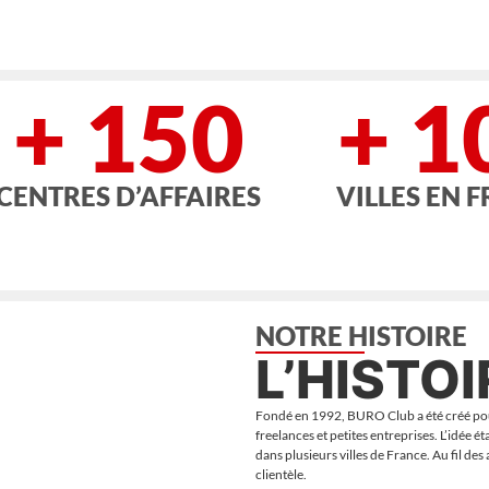
+ 150
+ 1
CENTRES D’AFFAIRES
VILLES EN 
NOTRE HISTOIRE
L’HISTO
Fondé en 1992, BURO Club a été créé pour
freelances et petites entreprises. L’idée é
dans plusieurs villes de France. Au fil d
clientèle.