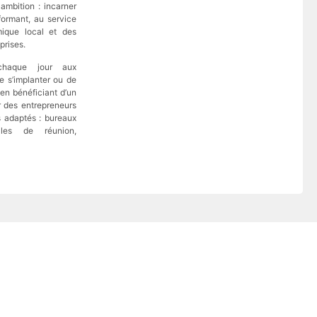
ambition : incarner
formant, au service
ique local et des
prises.
chaque jour aux
de s’implanter ou de
 en bénéficiant d’un
r des entrepreneurs
 adaptés : bureaux
alles de réunion,