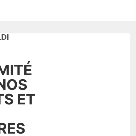
LDI
MITÉ
NOS
TS ET
RES