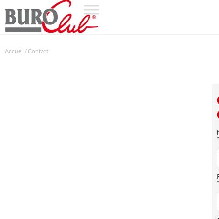
Accueil
/
Contact
CONTACTEZ-NOUS
TROUVEZ VOTRE FUTUR ESPACE DE
TRAVAIL CHEZ BURO CLUB
Que ce soit pour une domiciliation d’entreprise, de la location
de bureaux équipés, de la location de salles de réunion ou
encore un poste de travail en espace de coworking, BURO Club
vous accompagne dans plus de 100 villes en France.
Choisissez le produit dont vous avez besoin et la ou les zones ou
vous souhaitez travailler. Nos centres proposant le service de
votre choix dans la zone sélectionnée reviendront vers vous sous
peu pour vous proposer une offre sur mesure adaptée à tous vos