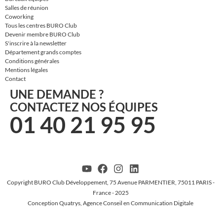
Salles de réunion
Coworking
Tous les centres BURO Club
Devenir membre BURO Club
S'inscrire à la newsletter
Département grands comptes
Conditions générales
Mentions légales
Contact
UNE DEMANDE ?
CONTACTEZ NOS ÉQUIPES
01 40 21 95 95
Copyright BURO Club Développement, 75 Avenue PARMENTIER, 75011 PARIS -
France - 2025
Conception Quatrys, Agence Conseil en Communication Digitale