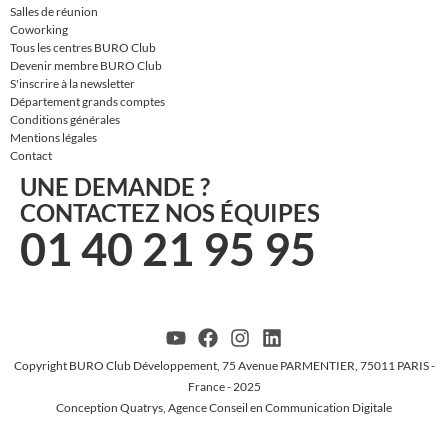
Salles de réunion
Coworking
Tous les centres BURO Club
Devenir membre BURO Club
S'inscrire à la newsletter
Département grands comptes
Conditions générales
Mentions légales
Contact
UNE DEMANDE ?
CONTACTEZ NOS ÉQUIPES
01 40 21 95 95
Copyright BURO Club Développement, 75 Avenue PARMENTIER, 75011 PARIS -
France - 2025
Conception Quatrys, Agence Conseil en Communication Digitale