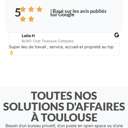
5
| Basé sur les avis publiés
sur Google
Leila H
BURO Club Toulouse Compans
Super lieu de travail , service, accueil et propreté au top
Waw 
👌
TOUTES NOS
SOLUTIONS D'AFFAIRES
À TOULOUSE
Besoin d’un bureau privatif, d’un poste en open-space ou d’une