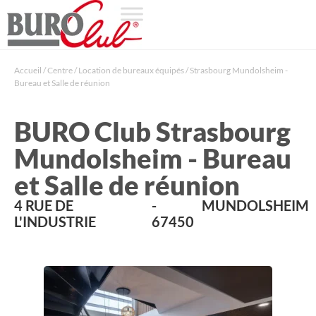
Accueil
/
Centre
/
Location de bureaux équipés
/
Strasbourg Mundolsheim -
Bureau et Salle de réunion
BURO Club Strasbourg
Mundolsheim - Bureau
et Salle de réunion
4 RUE DE
-
MUNDOLSHEIM
L'INDUSTRIE
67450