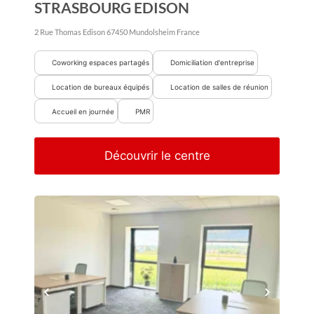
STRASBOURG EDISON
2 Rue Thomas Edison
67450
Mundolsheim
France
Coworking espaces partagés
Domiciliation d'entreprise
Location de bureaux équipés
Location de salles de réunion
Accueil en journée
PMR
Découvrir le centre