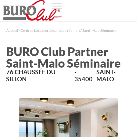
Accueil
/
Centre
/
Location de salles de réunion
/
Saint-Malo Séminaire
BURO Club Partner
Saint-Malo Séminaire
76 CHAUSSÉE DU
-
SAINT-
SILLON
35400
MALO