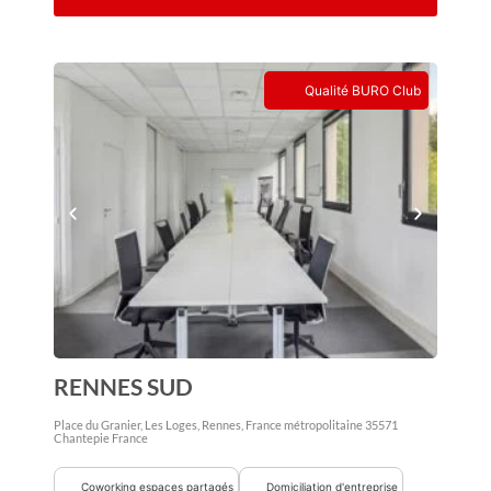
Qualité BURO Club
RENNES SUD
Place du Granier, Les Loges, Rennes, France métropolitaine
35571
Chantepie
France
Coworking espaces partagés
Domiciliation d'entreprise