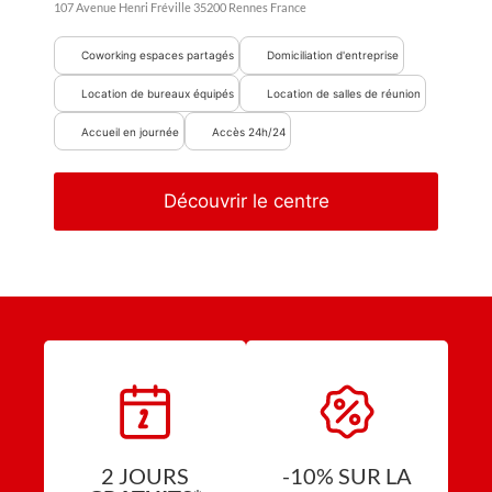
107 Avenue Henri Fréville
35200
Rennes
France
Coworking espaces partagés
Domiciliation d'entreprise
Location de bureaux équipés
Location de salles de réunion
Accueil en journée
Accès 24h/24
Découvrir le centre
2 JOURS
-10% SUR LA