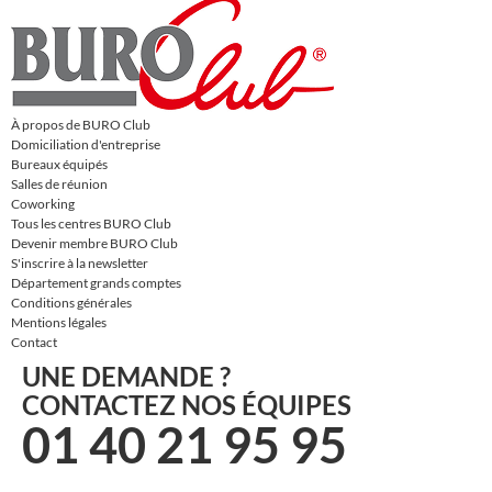
À propos de BURO Club
Domiciliation d'entreprise
Bureaux équipés
Salles de réunion
Coworking
Tous les centres BURO Club
Devenir membre BURO Club
S'inscrire à la newsletter
Département grands comptes
Conditions générales
Mentions légales
Contact
UNE DEMANDE ?
CONTACTEZ NOS ÉQUIPES
01 40 21 95 95