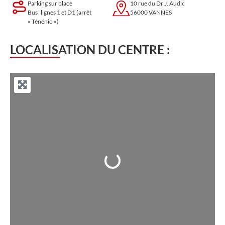
Parking sur place
10 rue du Dr J. Audic
Bus : lignes 1 et D1 (arrêt
56000 VANNES
« Ténénio »)
LOCALISATION DU CENTRE :
Chargement...