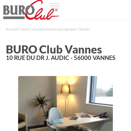
Accueil
/
Centre
/
Location de bureaux équipés
/
Vannes
BURO Club Vannes
10 RUE DU DR J. AUDIC
- 56000
VANNES