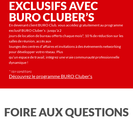
EXCLUSIFS AVEC
BURO CLUBER’S
En devenant client BURO Club, vous accédez gratuitement au programme
exclusif BURO Cluber’s : jusqu’à 2
jours de location de bureau offerts chaque mois*, 10 % de réduction sur les
salles de réunion, accès aux
lounges des centres d’affaires et invitations à des événements networking
pour développer votre réseau. Plus
qu’un espace de travail, intégrez une vraie communauté professionnelle
dynamique !
* Voir conditions
Découvrez le programme BURO Cluber's
FOIRE AUX QUESTIONS