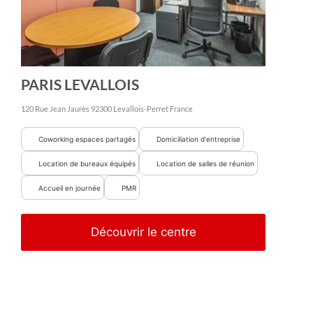
PARIS LEVALLOIS
120 Rue Jean Jaurès
92300
Levallois-Perret
France
Coworking espaces partagés
Domiciliation d'entreprise
Location de bureaux équipés
Location de salles de réunion
Accueil en journée
PMR
Découvrir le centre