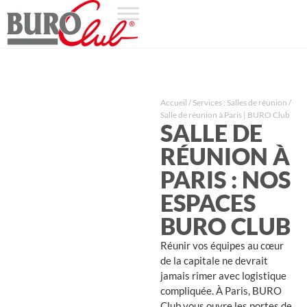
Accueil
/
Services : Salles de réunion
/
Salle de réunion à Paris | BURO Club
SALLE DE
RÉUNION À
PARIS : NOS
ESPACES
BURO CLUB
Réunir vos équipes au cœur
de la capitale ne devrait
jamais rimer avec logistique
compliquée. À Paris, BURO
Club vous ouvre les portes de