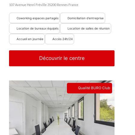
107 Avenue Henri Fréville
35200
Rennes
France
Coworking espaces partagés
Domiciliation d'entreprise
Location de bureaux équipés
Location de salles de réunion
Accueil en journée
Accès 24h/24
Découvrir le centre
Qualité BURO Club