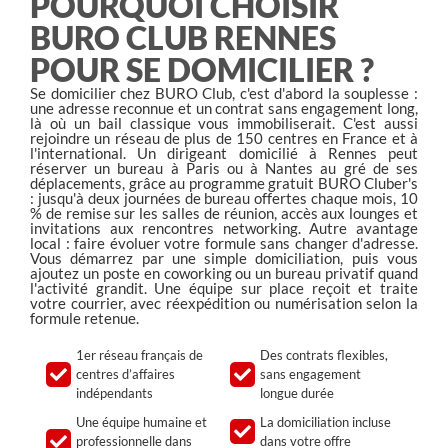
POURQUOI CHOISIR
BURO CLUB RENNES
POUR SE DOMICILIER ?
Se domicilier chez BURO Club, c'est d'abord la souplesse :
une adresse reconnue et un contrat sans engagement long,
là où un bail classique vous immobiliserait. C'est aussi
rejoindre un réseau de plus de 150 centres en France et à
l'international. Un dirigeant domicilié à Rennes peut
réserver un bureau à Paris ou à Nantes au gré de ses
déplacements, grâce au programme gratuit BURO Cluber's
: jusqu'à deux journées de bureau offertes chaque mois, 10
% de remise sur les salles de réunion, accès aux lounges et
invitations aux rencontres networking. Autre avantage
local : faire évoluer votre formule sans changer d'adresse.
Vous démarrez par une simple domiciliation, puis vous
ajoutez un poste en coworking ou un bureau privatif quand
l'activité grandit. Une équipe sur place reçoit et traite
votre courrier, avec réexpédition ou numérisation selon la
formule retenue.
1er réseau français de
Des contrats flexibles,
centres d’affaires
sans engagement
indépendants
longue durée
Une équipe humaine et
La domiciliation incluse
professionnelle dans
dans votre offre