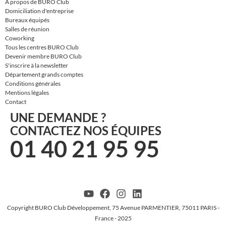
À propos de BURO Club
Domiciliation d'entreprise
Bureaux équipés
Salles de réunion
Coworking
Tous les centres BURO Club
Devenir membre BURO Club
S'inscrire à la newsletter
Département grands comptes
Conditions générales
Mentions légales
Contact
UNE DEMANDE ?
CONTACTEZ NOS ÉQUIPES
01 40 21 95 95
Copyright BURO Club Développement, 75 Avenue PARMENTIER, 75011 PARIS -
France - 2025