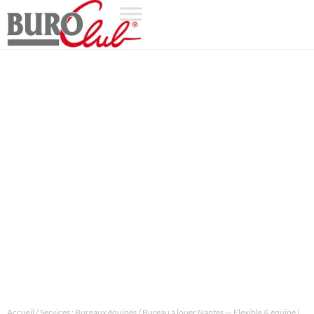
Accueil
/
Services : Bureaux équipés
/
Bureau à louer Nantes — Flexible & équipé |