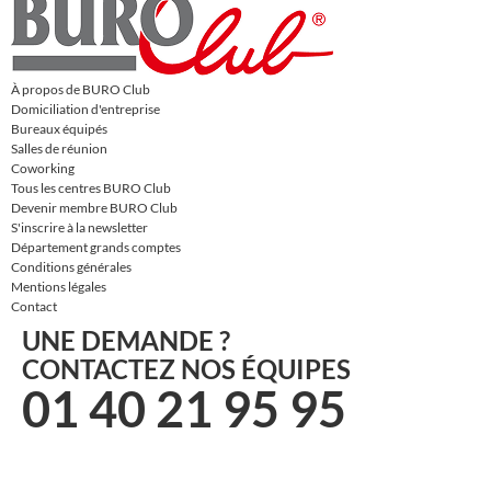
À propos de BURO Club
Domiciliation d'entreprise
Bureaux équipés
Salles de réunion
Coworking
Tous les centres BURO Club
Devenir membre BURO Club
S'inscrire à la newsletter
Département grands comptes
Conditions générales
Mentions légales
Contact
UNE DEMANDE ?
CONTACTEZ NOS ÉQUIPES
01 40 21 95 95