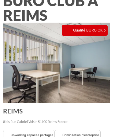
BURO CLUB À
REIMS
Qualité BURO Club
REIMS
8 bis Rue Gabriel Voisin
51100
Reims
France
Coworking espaces partagés
Domiciliation d'entreprise