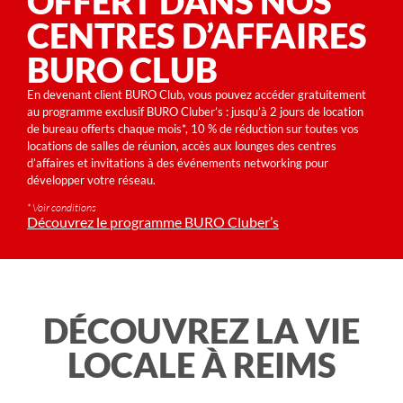
OFFERT DANS NOS
CENTRES D’AFFAIRES
BURO CLUB
En devenant client BURO Club, vous pouvez accéder gratuitement
au programme exclusif BURO Cluber’s : jusqu’à 2 jours de location
de bureau offerts chaque mois*, 10 % de réduction sur toutes vos
locations de salles de réunion, accès aux lounges des centres
d’affaires et invitations à des événements networking pour
développer votre réseau.
* Voir conditions
Découvrez le programme BURO Cluber’s
DÉCOUVREZ LA VIE
LOCALE À REIMS