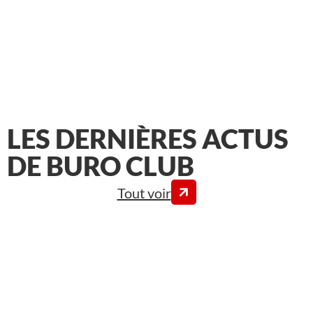
LES DERNIÈRES ACTUS
DE BURO CLUB
Tout voir
A l’occasion de la Semaine pour la Qualité de Vie et
des Conditions de Travail 2026, dont le thème est «
Manager, c’est tout un travail ! », BURO Club a
interviewé Luis Do Rosario