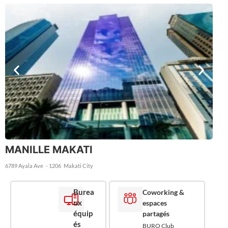
MANILLE MAKATI
6789 Ayala Ave
- 1206
Makati City
Burea
Coworking &
ux
espaces
équip
partagés
és
BURO Club