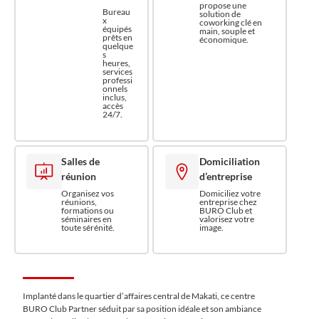
propose une
Bureau
solution de
x
coworking clé en
équipés
main, souple et
prêts en
économique.
quelque
s
heures,
services
professi
onnels
inclus,
accès
24/7.
Salles de
Domiciliation
réunion
d’entreprise
Organisez vos
Domiciliez votre
réunions,
entreprise chez
formations ou
BURO Club et
séminaires en
valorisez votre
toute sérénité.
image.
Implanté dans le quartier d’affaires central de Makati, ce centre
BURO Club Partner séduit par sa position idéale et son ambiance