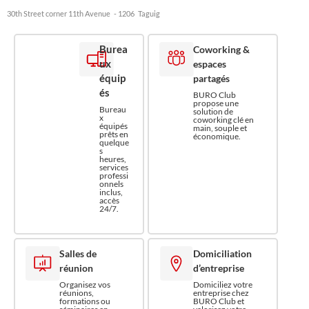
30th Street corner 11th Avenue
- 1206
Taguig
Burea
Coworking &
ux
espaces
équip
partagés
és
BURO Club
propose une
Bureau
solution de
x
coworking clé en
équipés
main, souple et
prêts en
économique.
quelque
s
heures,
services
professi
onnels
inclus,
accès
24/7.
Salles de
Domiciliation
réunion
d’entreprise
Organisez vos
Domiciliez votre
réunions,
entreprise chez
formations ou
BURO Club et