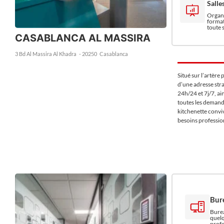
Salle
Organi
format
toute 
CASABLANCA AL MASSIRA
3 Bd Al Massira Al Khadra
- 20250
Casablanca
Situé sur l’artère
d’une adresse str
24h/24 et 7j/7, a
toutes les demande
kitchenette conviv
besoins professio
Bur
Burea
quelq
profe