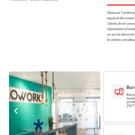
Situé sur l’artère
espaces de cowork
clients de se conc
répondant à l’ens
un accès sécurisé
le centre constitu
Bur
Burea
quelq
profe
24/7.