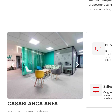
au cœur d’un quart
propose une gamm
professionnelles, 
Wi-Fi haut débit 
expérience profes
Bur
Burea
quelq
profe
24/7.
Salle
Organi
format
toute 
CASABLANCA ANFA
73 Bd d'Anfa
- 20060
Casablanca