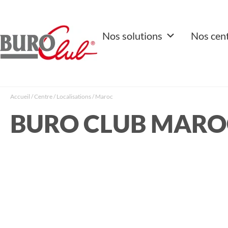
Nos solutions
Nos cen
Accueil
/
Centre
/
Localisations
/
Maroc
BURO CLUB MARO