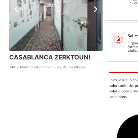
24/7.
Salle
Organi
format
toute 
CASABLANCA ZERKTOUNI
140 Bd Mohammed Zerktouni
- 20070
Casablanca
Installé sur un bo
valorisante, des p
solution complète
conditions.