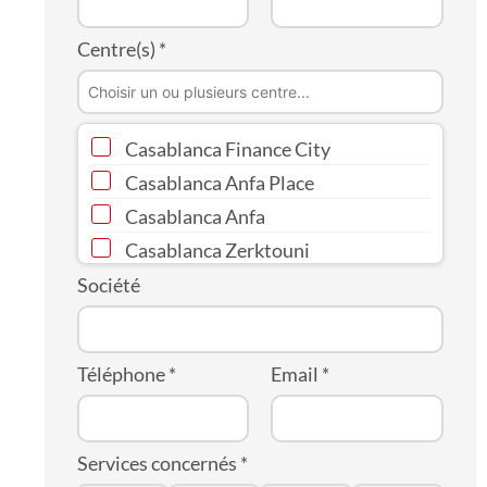
Centre(s)
*
Casablanca Finance City
Casablanca Anfa Place
Casablanca Anfa
Casablanca Zerktouni
Casablanca Gauthier
Société
Casablanca Al Massira
Casablanca Marina
Téléphone
*
Email
*
Services concernés
*