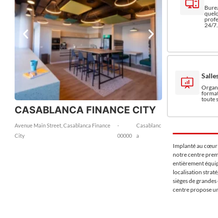
Burea
quelq
profe
24/7.
Salle
Organi
format
toute 
CASABLANCA FINANCE CITY
Avenue Main Street, Casablanca Finance
-
Casablanc
City
00000
a
Implanté au cœur 
notre centre prem
entièrement équip
localisation stra
sièges de grandes 
centre propose un
sans frais d’insta
des prestations p
performance et a