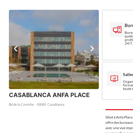
Bur
Burea
quelq
profe
24/7.
Salle
Organi
format
toute 
CASABLANCA ANFA PLACE
Bd de la Corniche
- 00000
Casablanca
Situé à Anfa Place
offre des bureaux
avec une vue impr