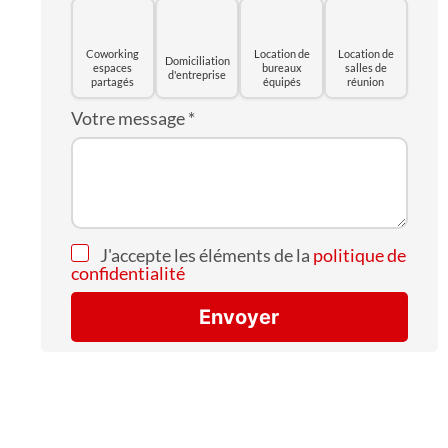
Coworking
Location de
Location de
Domiciliation
espaces
bureaux
salles de
d'entreprise
partagés
équipés
réunion
Votre message
*
J'accepte les éléments de la
politique de
confidentialité
Envoyer