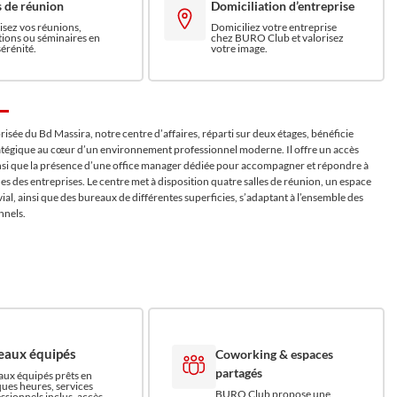
s de réunion
Domiciliation d’entreprise
sez vos réunions,
Domiciliez votre entreprise
ions ou séminaires en
chez BURO Club et valorisez
sérénité.
votre image.
 prisée du Bd Massira, notre centre d’affaires, réparti sur deux étages, bénéficie
atégique au cœur d’un environnement professionnel moderne. Il offre un accès
insi que la présence d’une office manager dédiée pour accompagner et répondre à
s des entreprises. Le centre met à disposition quatre salles de réunion, un espace
ial, ainsi que des bureaux de différentes superficies, s’adaptant à l’ensemble des
nnels.
eaux équipés
Coworking & espaces
partagés
ux équipés prêts en
ues heures, services
BURO Club propose une
ssionnels inclus, accès