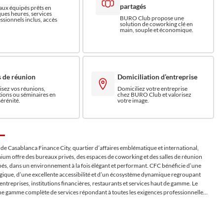
partagés
ux équipés prêts en
ues heures, services
BURO Club propose une
ssionnels inclus, accès
solution de coworking clé en
main, souple et économique.
s de réunion
Domiciliation d’entreprise
sez vos réunions,
Domiciliez votre entreprise
ions ou séminaires en
chez BURO Club et valorisez
sérénité.
votre image.
de Casablanca Finance City, quartier d’affaires emblématique et international,
ium offre des bureaux privés, des espaces de coworking et des salles de réunion
és, dans un environnement à la fois élégant et performant. CFC bénéficie d’une
tégique, d’une excellente accessibilité et d’un écosystème dynamique regroupant
entreprises, institutions financières, restaurants et services haut de gamme. Le
e gamme complète de services répondant à toutes les exigences professionnelles,
llation. Avec un accès sécurisé 24h/24 et 7j/7, une connexion Wi-Fi haut débit et
remium, nos membres évoluent dans un cadre de travail prestigieux, propice à la
u networking.