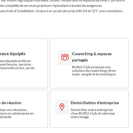
ier vivant regroupant bureaux, hôtels, restaurants et espaces de loisirs. Le centre
e complète de services premium répondant à toutes les exigences
sans frais d’installation. Grâce à un accès sécurisé 24h/24 et 7j/7, une connexion
et un environnement de travail inspirant, nos membres bénéficient d’une
sionnelle unique, entre dynamisme urbain et sérénité face à la mer.
eaux équipés
Coworking & espaces
partagés
ux équipés prêts en
ues heures, services
BURO Club propose une
ssionnels inclus, accès
solution de coworking clé en
main, souple et économique.
s de réunion
Domiciliation d’entreprise
sez vos réunions,
Domiciliez votre entreprise
ions ou séminaires en
chez BURO Club et valorisez
sérénité.
votre image.