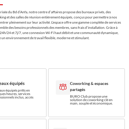
 prisée du Bd d’Anfa, notre centre d’affaires propose des bureaux privés, des
ing et des salles de réunion entièrement équipés, conçus pour permettre à nos
entrer pleinement sur leur activité. L’espace offre une gamme complète de services
emble des besoins professionnels des membres, sans frais d’installation. Grâce à
 24h/24 et 7j/7, une connexion Wi-Fi haut débit et une communauté dynamique,
e un environnement de travail flexible, moderne et stimulant.
eaux équipés
Coworking & espaces
partagés
ux équipés prêts en
ues heures, services
BURO Club propose une
ssionnels inclus, accès
solution de coworking clé en
main, souple et économique.