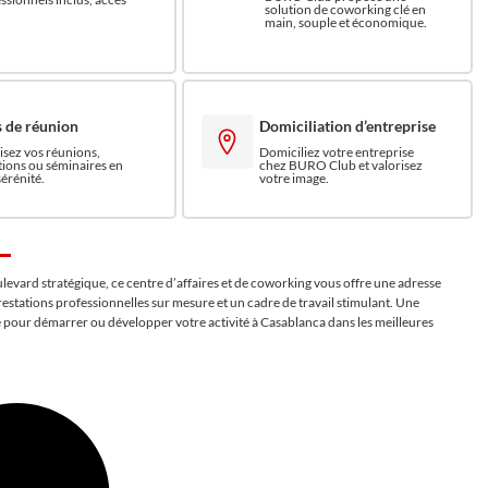
solution de coworking clé en
main, souple et économique.
s de réunion
Domiciliation d’entreprise
sez vos réunions,
Domiciliez votre entreprise
ions ou séminaires en
chez BURO Club et valorisez
sérénité.
votre image.
ulevard stratégique, ce centre d’affaires et de coworking vous offre une adresse
restations professionnelles sur mesure et un cadre de travail stimulant. Une
 pour démarrer ou développer votre activité à Casablanca dans les meilleures