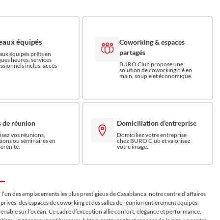
eaux équipés
Coworking & espaces
partagés
ux équipés prêts en
ues heures, services
BURO Club propose une
ssionnels inclus, accès
solution de coworking clé en
main, souple et économique.
s de réunion
Domiciliation d’entreprise
sez vos réunions,
Domiciliez votre entreprise
ions ou séminaires en
chez BURO Club et valorisez
sérénité.
votre image.
, l’un des emplacements les plus prestigieux de Casablanca, notre centre d’affaires
 privés, des espaces de coworking et des salles de réunion entièrement équipés,
enable sur l’océan. Ce cadre d’exception allie confort, élégance et performance,