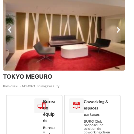
TOKYO MEGURO
Kamiosaki
- 141-0021
Shinagawa City
Burea
Coworking &
ux
espaces
équip
partagés
és
BURO Club
propose une
Bureau
solution de
x
coworking clé en