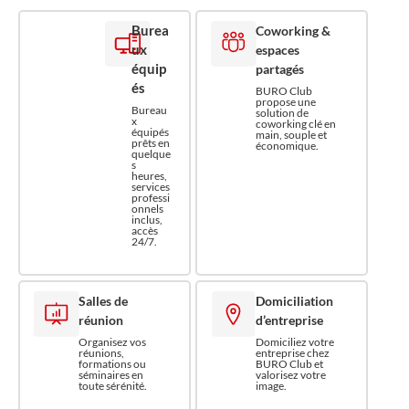
Burea
Coworking &
ux
espaces
équip
partagés
és
BURO Club
propose une
Bureau
solution de
x
coworking clé en
équipés
main, souple et
prêts en
économique.
quelque
s
heures,
services
professi
onnels
inclus,
accès
24/7.
Salles de
Domiciliation
réunion
d’entreprise
Organisez vos
Domiciliez votre
réunions,
entreprise chez
formations ou
BURO Club et
séminaires en
valorisez votre
toute sérénité.
image.