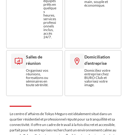
équipés
main, souple et
prêts en
économique.
quelque
s
heures,
services
professi
onnels
inclus,
accès
24/7.
Salles de
Domiciliation
réunion
d’entreprise
Organisez vos
Domiciliez votre
réunions,
entreprise chez
formations ou
BURO Club et
séminaires en
valorisez votre
toute sérénité.
image.
Le centre d’affaires de Tokyo Meguro est idéalement situé dans un
quartier résidentiel et professionnel réputé pour sa tranquillité et sa
connectivité. Il offre un cadre de travail à la fois discret et accessible,
parfait pour les entreprises recherchant un environnement calme au