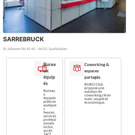
SARREBRUCK
St. Johanner Str. 41-43
- 66111
Saarbrücken
Burea
Coworking &
ux
espaces
équip
partagés
és
BURO Club
propose une
Bureau
solution de
x
coworking clé en
équipés
main, souple et
prêts en
économique.
quelque
s
heures,
services
professi
onnels
inclus,
accès
24/7.