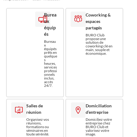
Burea
Coworking &
ux
espaces
équip
partagés
és
BURO Club
propose une
Bureau
solution de
x
coworking clé en
équipés
main, souple et
prêts en
économique.
quelque
s
heures,
services
professi
onnels
inclus,
accès
24/7.
Salles de
Domiciliation
réunion
d’entreprise
Organisez vos
Domiciliez votre
réunions,
entreprise chez
formations ou
BURO Club et
séminaires en
valorisez votre
toute sérénité.
image.