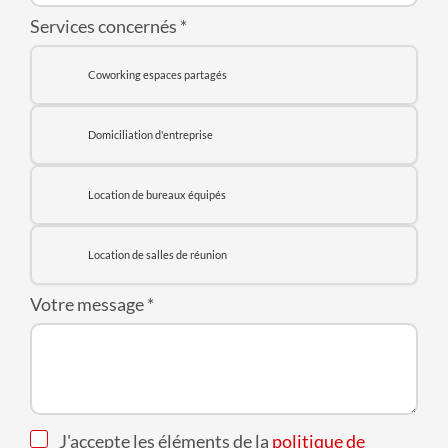
Services concernés
*
Hanovre Sud
Brême-Teerhof
Coworking espaces partagés
Darmstadt
Dortmund
Domiciliation d'entreprise
Essen
Francfort-Eschborn
Location de bureaux équipés
Berlin
Bielefeld
Location de salles de réunion
Brême-Parkallee
Votre message
*
J'accepte les éléments de la
politique de