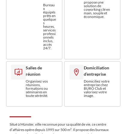
propose une
Bureau
solution de
x
coworking clé en
équipés
main, souple et
prêts en
économique.
quelque
s
heures,
services
professi
onnels
inclus,
accès
24/7.
Salles de
Domiciliation
réunion
d’entreprise
Organisez vos
Domiciliez votre
réunions,
entreprise chez
formations ou
BURO Club et
séminaires en
valorisez votre
toute sérénité.
image.
Situé à Münster, ville reconnue pour sa qualité de vie, ce centre
d’affaires opère depuis 1995 sur 500 m². Il propose des bureaux