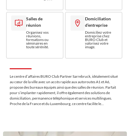
Salles de
Domiciliation
réunion
d’entreprise
Organisez vos
Domiciliez votre
réunions,
entreprise chez
formations ou
BURO Club et
séminaires en
valorisez votre
toute sérénité.
image.
Le centre d’affaires BURO Club Partner Sarrebruck, idéalement situé
au cœur de la ville avec un accès rapide aux autoroutes A1 et A6,
propose des bureaux équipés ainsi que des salles de réunion. Parfait
pour s’implanter rapidement, il offre également des solutions de
domiciliation, permanence téléphonique et services multilingues.
Proche de la France et du Luxembourg, ce centre facilite le
développement d’activités transfrontalières avec des services
complets et un accès 24/24.