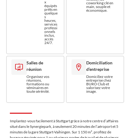
x
coworking clé en
équipés
main, souple et
prêts en
économique.
quelque
s
heures,
services
professi
onnels
inclus,
accès
24/7.
Salles de
Domiciliation
réunion
d’entreprise
Organisez vos
Domiciliez votre
réunions,
entreprise chez
formations ou
BURO Club et
séminaires en
valorisez votre
toute sérénité.
image.
Implantez-vous facilement à Stuttgart grâce à notre centre d’affaires
situé dans le Synergiepark, à seulement 20 minutes de l’aéroport et 5
minutes de la gare Stuttgart-Vaihingen. Sur 1 150 m², profitez de
bureaux équipés pour 1 ou plusieurs postes de travail et de plusieurs