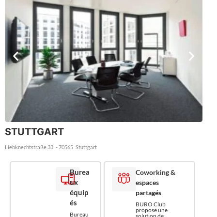
STUTTGART
Liebknechtstraße 33
- 70565
Stuttgart
Burea
Coworking &
ux
espaces
équip
partagés
és
BURO Club
propose une
Bureau
solution de