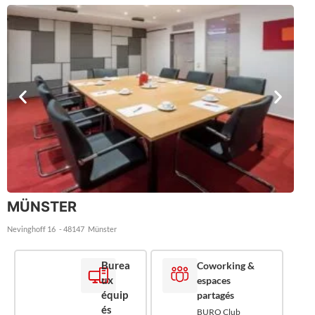
MÜNSTER
Nevinghoff 16
- 48147
Münster
Burea
Coworking &
ux
espaces
équip
partagés
és
BURO Club