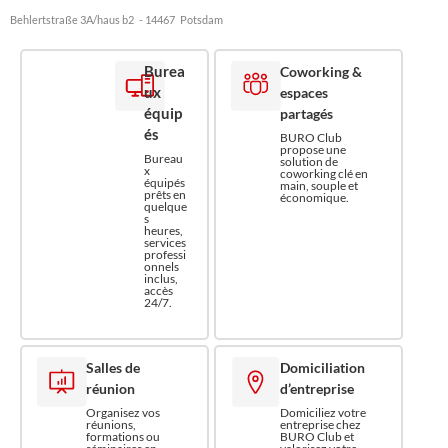
Behlertstraße 3A/haus b2
- 14467
Potsdam
Burea
Coworking &
ux
espaces
équip
partagés
és
BURO Club
propose une
Bureau
solution de
x
coworking clé en
équipés
main, souple et
prêts en
économique.
quelque
s
heures,
services
professi
onnels
inclus,
accès
24/7.
Salles de
Domiciliation
réunion
d’entreprise
Organisez vos
Domiciliez votre
réunions,
entreprise chez
formations ou
BURO Club et