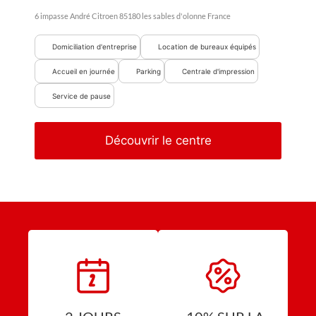
6 impasse André Citroen
85180
les sables d'olonne
France
Domiciliation d'entreprise
Location de bureaux équipés
Accueil en journée
Parking
Centrale d'impression
Service de pause
Découvrir le centre