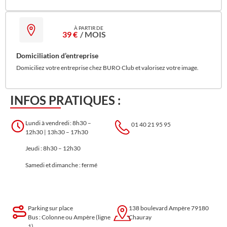
39 €
/ MOIS
Domiciliation d’entreprise
Domiciliez votre entreprise chez BURO Club et valorisez votre image.
INFOS PRATIQUES :
Lundi à vendredi : 8h30 –
01 40 21 95 95
12h30 | 13h30 – 17h30
Jeudi : 8h30 – 12h30
Samedi et dimanche : fermé
Parking sur place
138 boulevard Ampère 79180
Bus :
Colonne ou Ampère (ligne
Chauray
1)