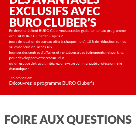
EXCLUSIFS AVEC
BURO CLUBER’S
En devenant client BURO Club, vous accédez gratuitement au programme
exclusif BURO Cluber’s : jusqu’à 2
jours de location de bureau offerts chaque mois*, 10 % de réduction sur les
salles de réunion, accès aux
lounges des centres d’affaires et invitations à des événements networking
pour développer votre réseau. Plus
qu’un espace de travail, intégrez une vraie communauté professionnelle
dynamique !
* Voir conditions
Découvrez le programme BURO Cluber's
FOIRE AUX QUESTIONS