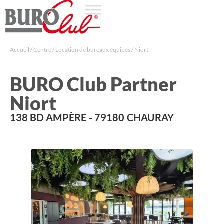
Accueil
/
Centre
/
Location de bureaux équipés
/
Niort
BURO Club Partner
Niort
138 BD AMPÈRE
- 79180
CHAURAY