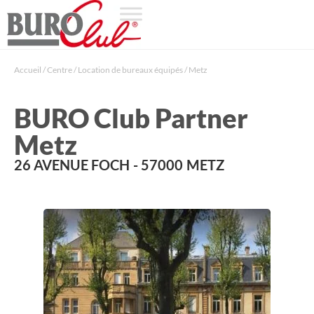
Accueil
/
Centre
/
Location de bureaux équipés
/
Metz
BURO Club Partner
Metz
26 AVENUE FOCH
- 57000
METZ