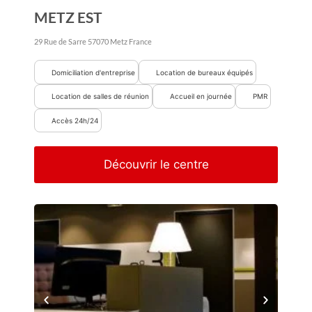
METZ EST
29 Rue de Sarre
57070
Metz
France
Domiciliation d'entreprise
Location de bureaux équipés
Location de salles de réunion
Accueil en journée
PMR
Accès 24h/24
Découvrir le centre