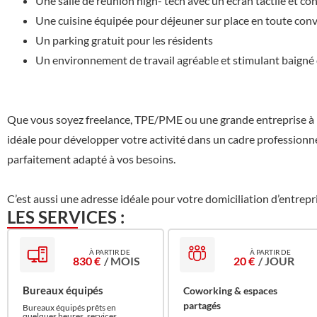
Une salle de réunion high- tech avec un écran tactile et 
Une cuisine équipée pour déjeuner sur place en toute convi
Un parking gratuit pour les résidents
Un environnement de travail agréable et stimulant baigné 
Que vous soyez freelance, TPE/PME ou une grande entreprise à 
idéale pour développer votre activité dans un cadre professionnel 
parfaitement adapté à vos besoins.
C’est aussi une adresse idéale pour votre domiciliation d’entrepr
LES SERVICES :
830 €
/ MOIS
20 €
/ JOUR
Bureaux équipés
Coworking & espaces
partagés
Bureaux équipés prêts en
quelques heures, services