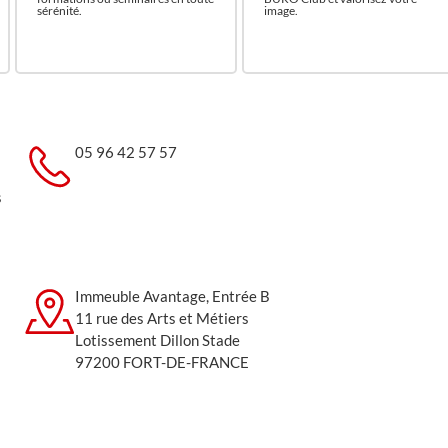
sérénité.
image.
05 96 42 57 57
s
Immeuble Avantage, Entrée B
11 rue des Arts et Métiers
Lotissement Dillon Stade
97200 FORT-DE-FRANCE