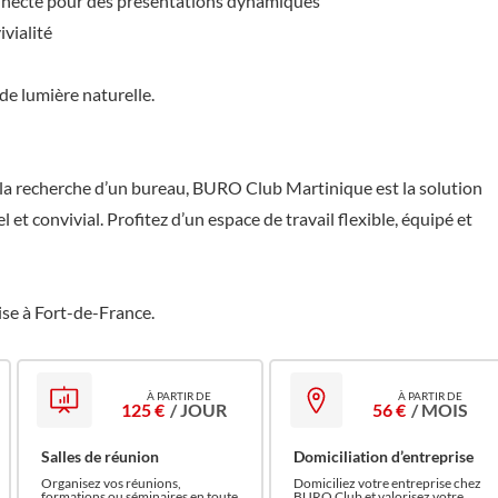
connecté pour des présentations dynamiques
vialité
de lumière naturelle.
la recherche d’un bureau, BURO Club Martinique est la solution
et convivial. Profitez d’un espace de travail flexible, équipé et
ise à Fort-de-France.
125 €
/ JOUR
56 €
/ MOIS
Salles de réunion
Domiciliation d’entreprise
Organisez vos réunions,
Domiciliez votre entreprise chez
formations ou séminaires en toute
BURO Club et valorisez votre