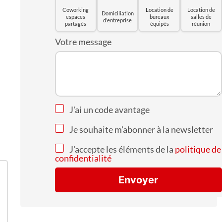
Coworking
Location de
Location de
Domiciliation
espaces
bureaux
salles de
d'entreprise
partagés
équipés
réunion
Votre message
J'ai un code avantage
Je souhaite m'abonner à la newsletter
J'accepte les éléments de la
politique de
confidentialité
Envoyer