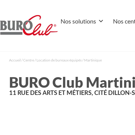
Nos solutions
Nos cen
Accueil
/
Centre
/
Location de bureaux équipés
/
Martinique
BURO Club Martin
11 RUE DES ARTS ET MÉTIERS, CITÉ DILLON-