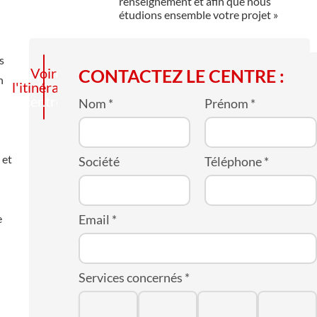
renseignement et afin que nous
étudions ensemble votre projet »
s
Appelez
Voir
CONTACTEZ LE CENTRE :
n
l'itinéraire
le
centre
Nom
*
Prénom
*
 et
Société
Téléphone
*
e
Email
*
Services concernés
*