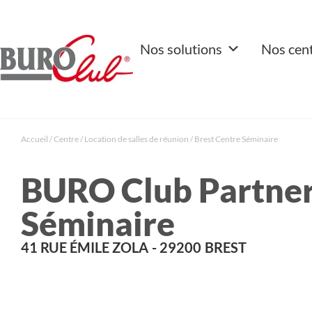
Nos solutions
Nos cen
Accueil
/
Centre
/
Location de salles de réunion
/
Brest Centre Séminaire
BURO Club Partner
Séminaire
41 RUE ÉMILE ZOLA
- 29200
BREST