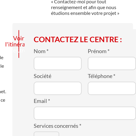
« Contactez-moi pour tout
renseignement et afin que nous
étudions ensemble votre projet »
Appelez
Voir
CONTACTEZ LE CENTRE :
l'itinéraire
le
centre
Nom
*
Prénom
*
de
le
Société
Téléphone
*
et.
 ce
Email
*
Services concernés
*