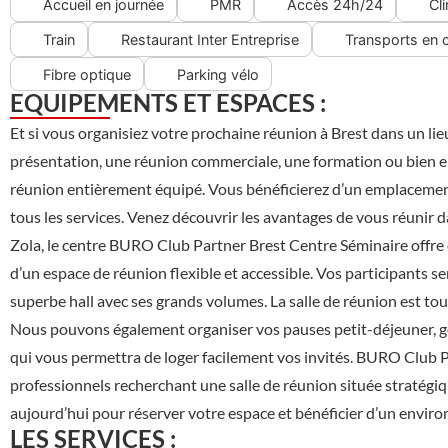
Accueil en journée
PMR
Accès 24h/24
Cl
Train
Restaurant Inter Entreprise
Transports en
Fibre optique
Parking vélo
EQUIPEMENTS ET ESPACES :
Et si vous organisiez votre prochaine réunion à Brest dans un li
présentation, une réunion commerciale, une formation ou bien en
réunion entièrement équipé. Vous bénéficierez d’un emplacement 
tous les services. Venez découvrir les avantages de vous réunir da
Zola, le centre BURO Club Partner Brest Centre Séminaire offre e
d’un espace de réunion flexible et accessible. Vos participants 
superbe hall avec ses grands volumes. La salle de réunion est to
Nous pouvons également organiser vos pauses petit-déjeuner, gou
qui vous permettra de loger facilement vos invités. BURO Club P
professionnels recherchant une salle de réunion située straté
aujourd’hui pour réserver votre espace et bénéficier d’un enviro
LES SERVICES :