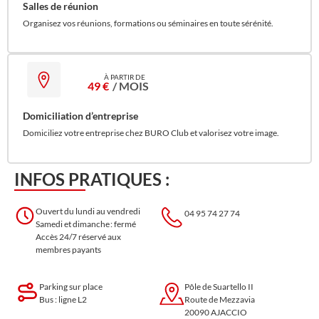
Salles de réunion
Organisez vos réunions, formations ou séminaires en toute sérénité.
49 €
/ MOIS
Domiciliation d’entreprise
Domiciliez votre entreprise chez BURO Club et valorisez votre image.
INFOS PRATIQUES :
Ouvert du lundi au vendredi
04 95 74 27 74
Samedi et dimanche : fermé
Accès 24/7 réservé aux
membres payants
Parking sur place
Pôle de Suartello II
Bus : ligne L2
Route de Mezzavia
20090 AJACCIO