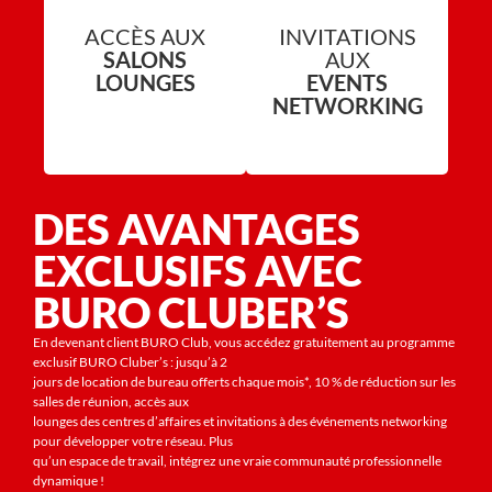
ACCÈS AUX
INVITATIONS
SALONS
AUX
LOUNGES
EVENTS
NETWORKING
DES AVANTAGES
EXCLUSIFS AVEC
BURO CLUBER’S
En devenant client BURO Club, vous accédez gratuitement au programme
exclusif BURO Cluber’s : jusqu’à 2
jours de location de bureau offerts chaque mois*, 10 % de réduction sur les
salles de réunion, accès aux
lounges des centres d’affaires et invitations à des événements networking
pour développer votre réseau. Plus
qu’un espace de travail, intégrez une vraie communauté professionnelle
dynamique !