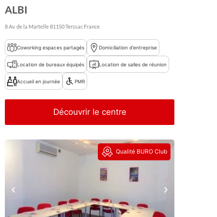
ALBI
8 Av. de la Martelle
81150
Terssac
France
Coworking espaces partagés
Domiciliation d'entreprise
Location de bureaux équipés
Location de salles de réunion
Accueil en journée
PMR
Découvrir le centre
Qualité BURO Club