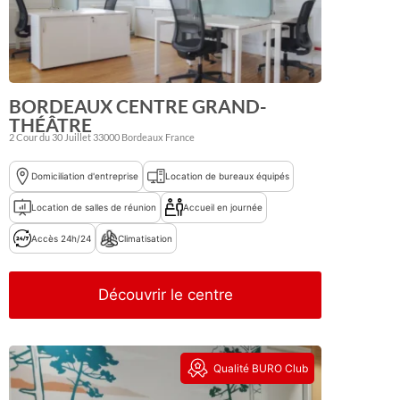
BORDEAUX CENTRE GRAND-
THÉÂTRE
2 Cour du 30 Juillet
33000
Bordeaux
France
Domiciliation d'entreprise
Location de bureaux équipés
Location de salles de réunion
Accueil en journée
Accès 24h/24
Climatisation
Découvrir le centre
Qualité BURO Club