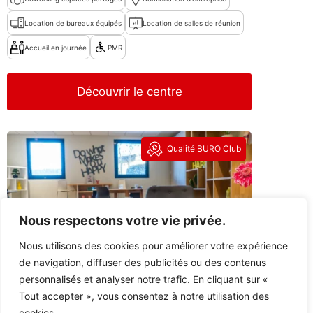
Location de bureaux équipés
Location de salles de réunion
Accueil en journée
PMR
Découvrir le centre
Qualité BURO Club
Nous respectons votre vie privée.
Nous utilisons des cookies pour améliorer votre expérience
de navigation, diffuser des publicités ou des contenus
personnalisés et analyser notre trafic. En cliquant sur «
LE MANS – BUREAUX & SALLES DE
Tout accepter », vous consentez à notre utilisation des
RÉUNION
cookies.