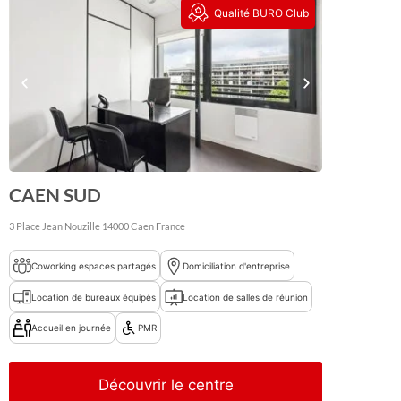
Qualité BURO Club
CAEN SUD
3 Place Jean Nouzille
14000
Caen
France
Coworking espaces partagés
Domiciliation d'entreprise
Location de bureaux équipés
Location de salles de réunion
Accueil en journée
PMR
Découvrir le centre