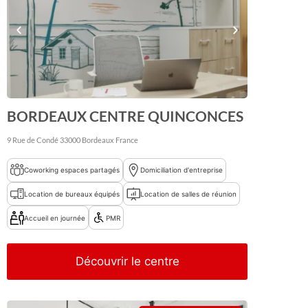
BORDEAUX CENTRE QUINCONCES
9 Rue de Condé
33000
Bordeaux
France
Coworking espaces partagés
Domiciliation d'entreprise
Location de bureaux équipés
Location de salles de réunion
Accueil en journée
PMR
Découvrir le centre