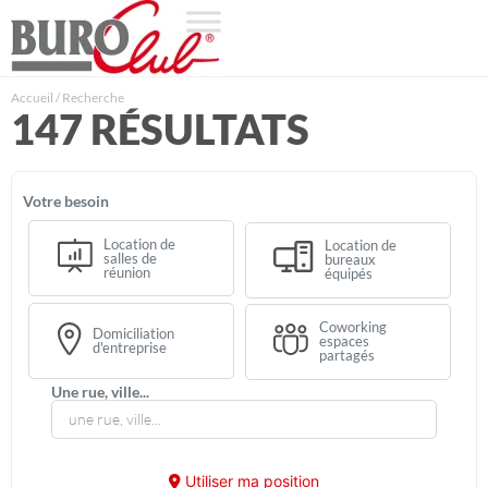
Accueil
/
Recherche
147 RÉSULTATS
votre besoin
Location de
Location de
salles de
bureaux
réunion
équipés
Coworking
Domiciliation
espaces
d'entreprise
partagés
une rue, ville...
Utiliser ma position