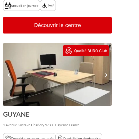
Accueil en journée
PMR
Découvrir le centre
Qualité BURO Club
GUYANE
1 Avenue Gustave Charlery
97300
Cayenne
France
Coworking espaces partagés
Domiciliation d'entreprise