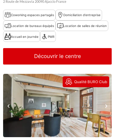
2 Route de Mezzavia
20090
Ajaccio
France
Coworking espaces partagés
Domiciliation d'entreprise
Location de bureaux équipés
Location de salles de réunion
Accueil en journée
PMR
Découvrir le centre
Qualité BURO Club