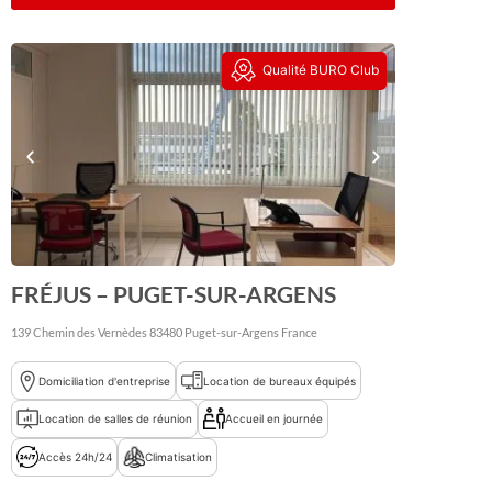
Qualité BURO Club
FRÉJUS – PUGET-SUR-ARGENS
139 Chemin des Vernèdes
83480
Puget-sur-Argens
France
Domiciliation d'entreprise
Location de bureaux équipés
Location de salles de réunion
Accueil en journée
Accès 24h/24
Climatisation