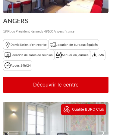
ANGERS
19 Pl. du Président Kennedy
49100
Angers
France
Domiciliation d'entreprise
Location de bureaux équipés
Location de salles de réunion
Accueil en journée
PMR
Accès 24h/24
Découvrir le centre
Qualité BURO Club